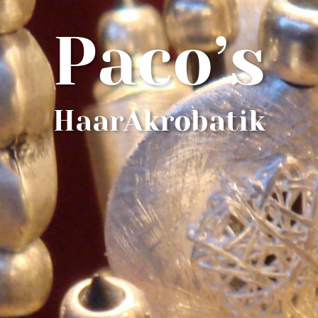
Paco’s
HaarAkrobatik