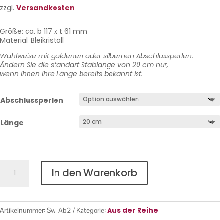
zzgl.
Versandkosten
Größe: ca. b 117 x t 61 mm
Material: Bleikristall
Wahlweise mit goldenen oder silbernen Abschlussperlen.
Ändern Sie die standart Stablänge von 20 cm nur,
wenn Ihnen Ihre Länge bereits bekannt ist.
Abschlussperlen
Länge
Abstrakt
In den Warenkorb
Nr.
2
Menge
Aus der Reihe
Artikelnummer:
Sw_Ab2
Kategorie: