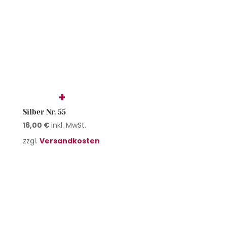
Silber Nr. 56
16,00
€
inkl. MwSt.
zzgl.
Versandkosten
Silber Nr. 57
15,00
€
inkl. MwSt.
zzgl.
Versandkosten
Silber Nr. 58