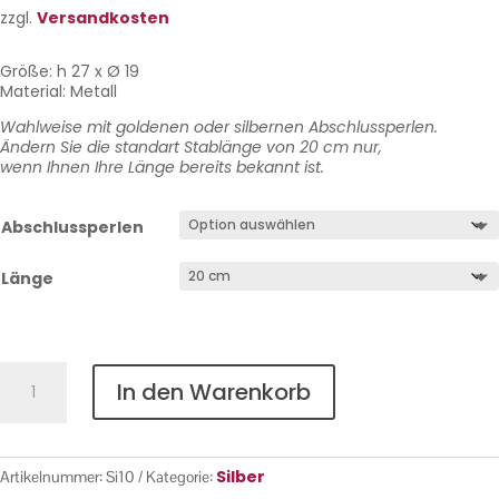
zzgl.
Versandkosten
Größe: h 27 x Ø 19
Material: Metall
Wahlweise mit goldenen oder silbernen Abschlussperlen.
Ändern Sie die standart Stablänge von 20 cm nur,
wenn Ihnen Ihre Länge bereits bekannt ist.
Abschlussperlen
Länge
Silber
In den Warenkorb
Nr.
10
Menge
Silber
Artikelnummer:
Si10
Kategorie: