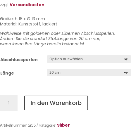
zzgl.
Versandkosten
Größe: h 18 x Ø 13 mm
Material: Kunststoff, lackiert
Wahlweise mit goldenen oder silbernen Abschlussperlen.
Ändern Sie die standart Stablänge von 20 cm nur,
wenn Ihnen Ihre Länge bereits bekannt ist.
Abschlussperlen
Länge
Silber
In den Warenkorb
Nr.
55
Menge
Silber
Artikelnummer:
Si55
Kategorie: