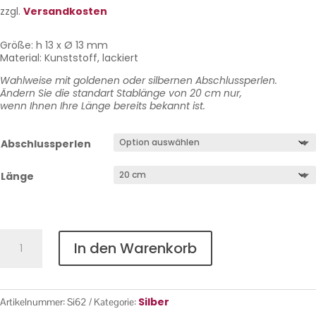
zzgl.
Versandkosten
Größe: h 13 x Ø 13 mm
Material: Kunststoff, lackiert
Wahlweise mit goldenen oder silbernen Abschlussperlen.
Ändern Sie die standart Stablänge von 20 cm nur,
wenn Ihnen Ihre Länge bereits bekannt ist.
Abschlussperlen
Länge
Silber
In den Warenkorb
Nr.
62
Menge
Silber
Artikelnummer:
Si62
Kategorie: