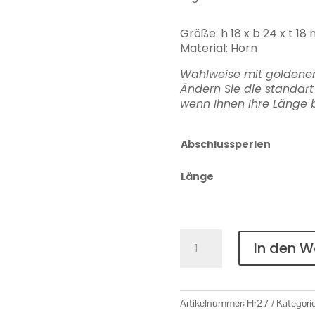
Größe: h 18 x b 24 x t 1
Material: Horn
Wahlweise mit goldenen
Ändern Sie die standar
wenn Ihnen Ihre Länge b
Abschlussperlen
Länge
Horn
In den 
Nr.
27
Menge
Artikelnummer:
Hr27
Kategori