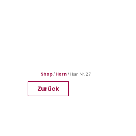
Shop
Horn
/
/ Horn Nr. 27
Zurück