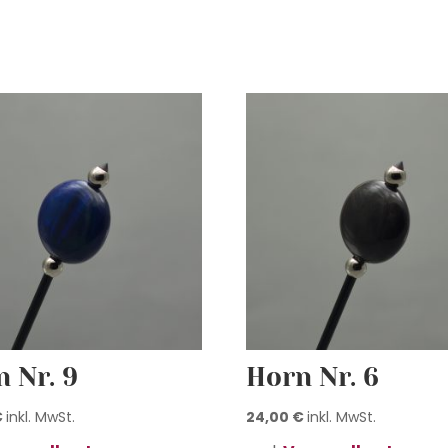
 Nr. 9
Horn Nr. 6
€
inkl. MwSt.
24,00
€
inkl. MwSt.