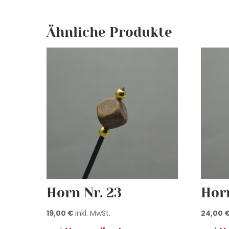
Ähnliche Produkte
Horn Nr. 23
Horn
19,00
€
inkl. MwSt.
24,00