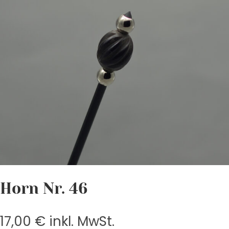
Horn Nr. 46
17,00
€
inkl. MwSt.