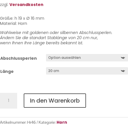
zzgl.
Versandkosten
Größe: h 19 x Ø 16 mm
Material: Horn
Wahlweise mit goldenen oder silbernen Abschlussperlen.
Ändern Sie die standart Stablänge von 20 cm nur,
wenn Ihnen Ihre Länge bereits bekannt ist.
Abschlussperlen
Länge
Horn
In den Warenkorb
Nr.
46
Menge
Horn
Artikelnummer:
Hr46
Kategorie: