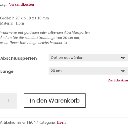
zzgl.
Versandkosten
Größe: h 20 x b 10 x t 10 mm
Material: Horn
Wahlweise mit goldenen oder silbernen Abschlussperlen.
Ändern Sie die standart Stablänge von 20 cm nur,
wenn Ihnen Ihre Länge bereits bekannt ist.
Abschlussperlen
Länge
Zurücksetzen
Horn
In den Warenkorb
Nr.
64
Menge
Artikelnummer:
Hr64
Kategorie:
Horn