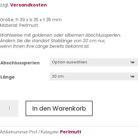
zzgl.
Versandkosten
Größe: h 39 x b 35 x t 35 mm
Material: Perlmutt
Wahlweise mit goldenen oder silbernen Abschlussperlen.
Ändern Sie die standart Stablänge von 20 cm nur,
wenn Ihnen Ihre Länge bereits bekannt ist.
Abschlussperlen
Länge
Perlmutt
In den Warenkorb
Nr.
1
Menge
Perlmutt
Artikelnummer:
Pm1
Kategorie: