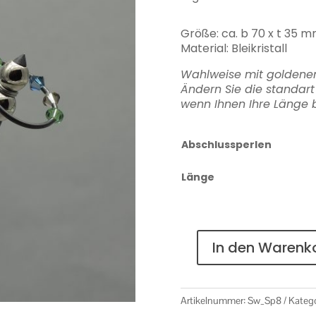
Größe: ca. b 70 x t 35 
Material: Bleikristall
Wahlweise mit goldenen
Ändern Sie die standar
wenn Ihnen Ihre Länge b
Abschlussperlen
Länge
In den Warenk
Spirale
Nr.
8
Artikelnummer:
Sw_Sp8
Katego
Menge