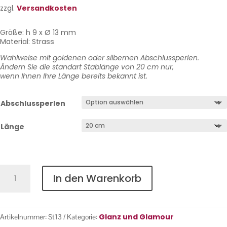
zzgl.
Versandkosten
Größe: h 9 x Ø 13 mm
Material: Strass
Wahlweise mit goldenen oder silbernen Abschlussperlen.
Ändern Sie die standart Stablänge von 20 cm nur,
wenn Ihnen Ihre Länge bereits bekannt ist.
Abschlussperlen
Länge
Strass
In den Warenkorb
Nr.
13
Menge
Glanz und Glamour
Artikelnummer:
St13
Kategorie: