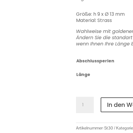
Größe: h 9 x Ø 13 mm
Material: Strass
Wahlweise mit goldenen
Ändern Sie die standar
wenn Ihnen Ihre Länge b
Abschlussperlen
Länge
Strass
In den 
Nr.
30
Menge
Artikelnummer:
St30
Kategorie