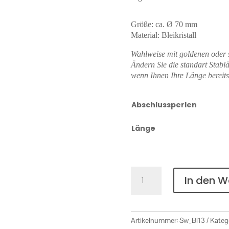
Größe: ca. Ø 70 mm
Material: Bleikristall
Wahlweise mit goldenen oder 
Ändern Sie die standart Stab
wenn Ihnen Ihre Länge bereits 
Abschlussperlen
Länge
Blume
In den 
Nr.
13
Menge
Artikelnummer:
Sw_Bl13
Kateg