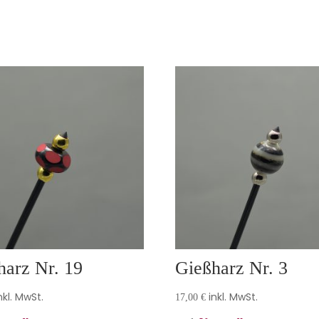
harz Nr. 19
Gießharz Nr. 3
nkl. MwSt.
inkl. MwSt.
17,00
€