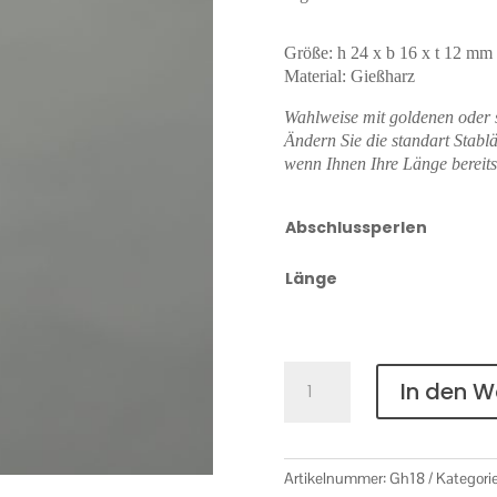
Größe: h 24 x b 16 x t 12 mm
Material: Gießharz
Wahlweise mit goldenen oder 
Ändern Sie die standart Stab
wenn Ihnen Ihre Länge bereits 
Abschlussperlen
Länge
Gießharz
In den 
Nr.
18
Menge
Artikelnummer:
Gh18
Kategori