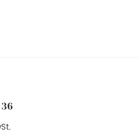
 36
St.