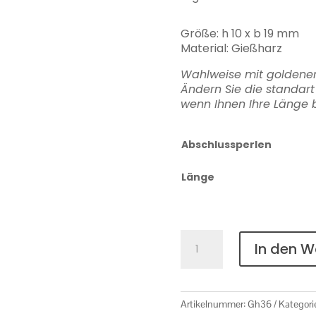
Größe: h 10 x b 19 mm
Material: Gießharz
Wahlweise mit goldenen
Ändern Sie die standar
wenn Ihnen Ihre Länge b
Abschlussperlen
Länge
Gießharz
In den 
Nr.
36
Menge
Artikelnummer:
Gh36
Kategori